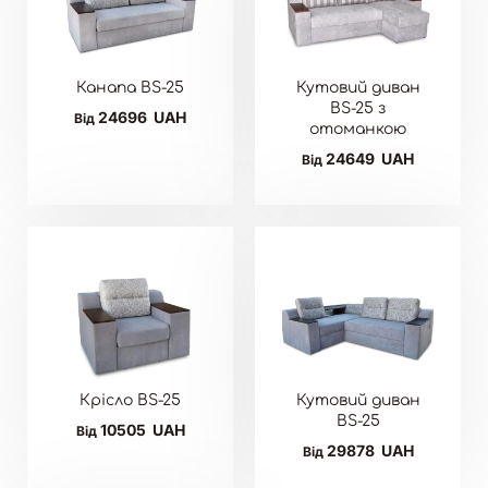
Канапа BS-25
Кутовий диван
BS-25 з
24696
UAH
Від
отоманкою
24649
UAH
Від
Крісло BS-25
Кутовий диван
BS-25
10505
UAH
Від
29878
UAH
Від