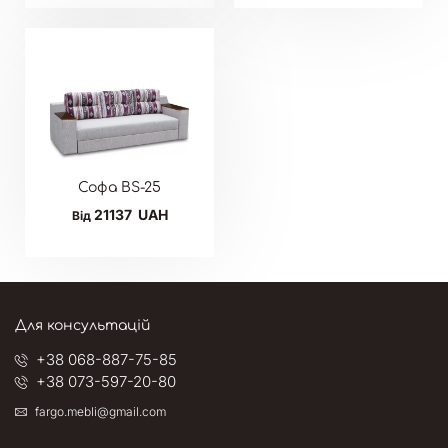
Софа BS-25
21137
UAH
Від
Для консультацій
+38 068-887-75-85
+38 073-597-20-80
fargo.mebli@gmail.com