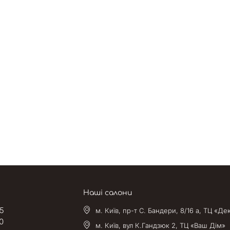
Наші салони
5
м. Київ, пр-т С. Бандери, 8/16 а, ТЦ «Де
0
м. Київ, вул К.Гандзюк 2, ТЦ «Ваш Дім»