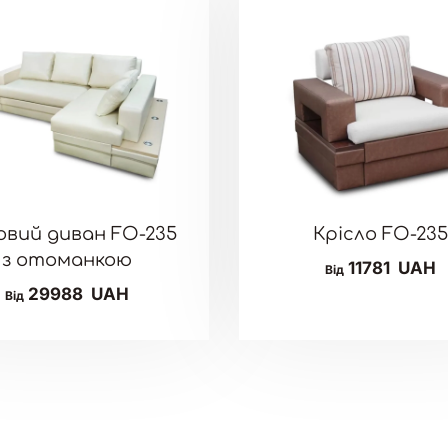
овий диван FO-235
Крісло FO-23
з отоманкою
11781
UAH
Від
29988
UAH
Від