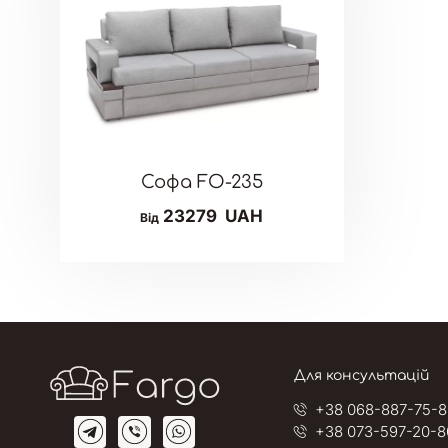
Софа FO-235
23279
UAH
Від
Для консультацій
+38 068-887-75-8
+38 073-597-20-8