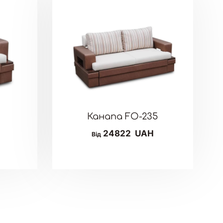
5
Канапа FO-235
24822
UAH
Від