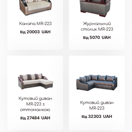
Канапа MR-223
Журнальний
столик MR-223
20003
UAH
Від
5070
UAH
Від
Кутовий диван
Кутовий диван
MR-223 з
MR-223
оттоманкою
32303
UAH
Від
27484
UAH
Від