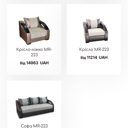
Крісло-ліжко MR-
Крісло MR-223
223
11214
UAH
Від
14963
UAH
Від
Софа MR-223