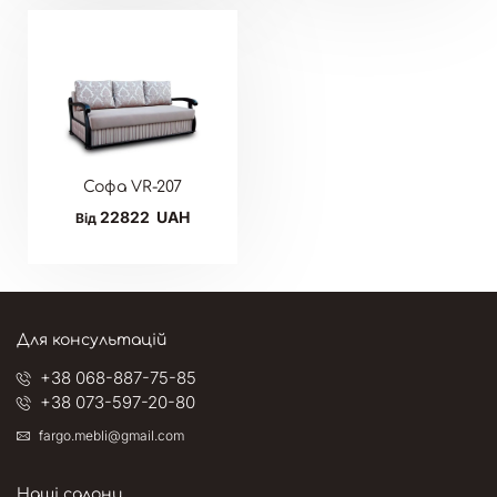
Софа VR-207
22822
UAH
Від
Для консультацій
+38 068-887-75-85
+38 073-597-20-80
fargo.mebli@gmail.com
Наші салони