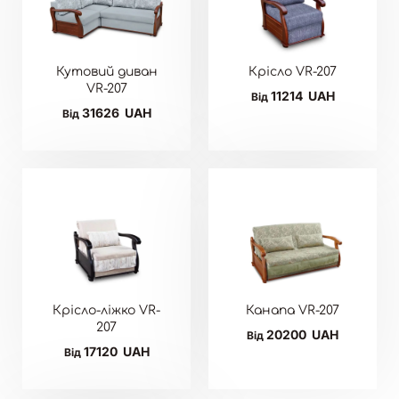
Кутовий диван
Крісло VR-207
VR-207
11214
UAH
Від
31626
UAH
Від
Крісло-ліжко VR-
Канапа VR-207
207
20200
UAH
Від
17120
UAH
Від