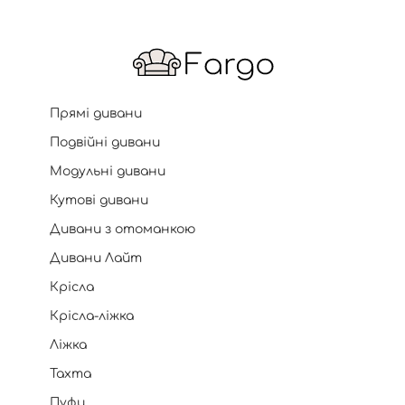
Прямі дивани
Подвійні дивани
Модульні дивани
Кутові дивани
Дивани з отоманкою
Дивани Лайт
Крісла
Крісла-ліжка
Ліжка
Тахта
Пуфи