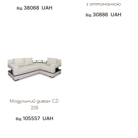
з оттоманкою
38068
UAH
Від
30886
UAH
Від
Модульний диван CZ-
235
105557
UAH
Від