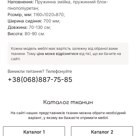
Наповнення:
Пружинна змійка, пружинний блок-
пінополіуретан;
Розмір, мм:
1160
1020
870;
x
x
Ширина сидіння:
700 мм;
Довжина:
70-130 см;
Висота:
80-90 см.
Кожна модель меблі має вартість залежну від обраної вами
тканини. Тому
ціна може відрізнятися
від тієї, що ви бачите на
сайті.
Виникли питання? Телефонуйте
+38(068)887-75-85
Каталог тканин
На сайті наших представників тканин можна обрати необхідний
варіант, у якому ви бажаєте отримати меблі
Каталог 1
Каталог 2