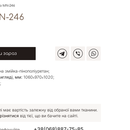
ло MN-246
N-246
 зараз
а змійка-пінополіуретан;
игляді, мм:
1060
970
1020;
x
x
;
 має вартість залежну від обраної вами тканини.
різнятися
від тієї, що ви бачите на сайті.
+38(068)887-75-85
лефонуйте