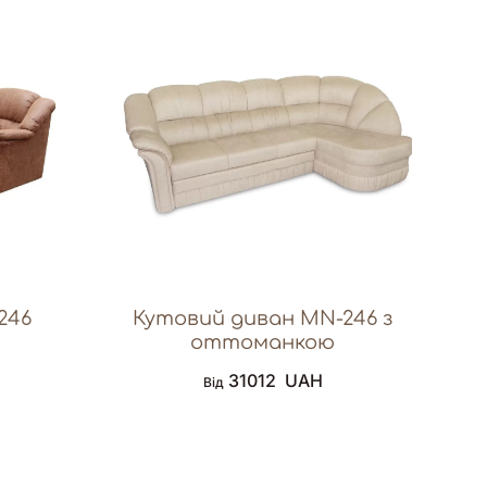
246
Кутовий диван MN-246 з
оттоманкою
31012
UAH
Від