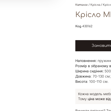
Каталог
/
Крісла
/ Кріс
Крісло M
Код
430162
Замовити
Наповнення:
пружинн
Розмір в зібраному в
Ширина сидіння:
500
Довжина
: 70-130 см;
Висота
: 100-110 см.
Кожна модель меблі
Тому
ціна може від
Виникли питання? Те