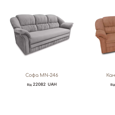
Софа MN-246
Кан
22082
UAH
Від
Ві