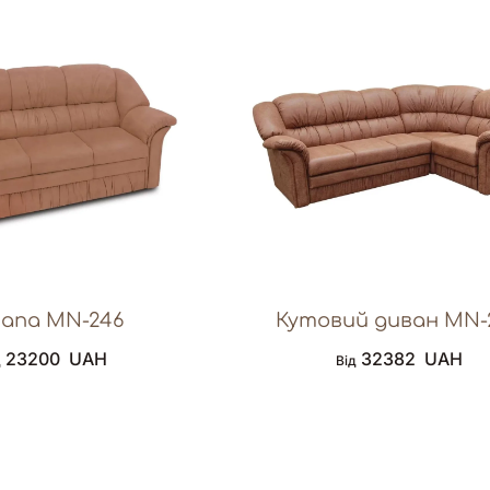
апа MN-246
Кутовий диван MN-
23200
UAH
32382
UAH
д
Від