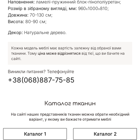
Наповнення:
ламелі-пружинний блок-пінополіуретан;
Розмір в зібраному вигляді, мм:
960
1000
810;
х
х
Довжина:
70-130 см;
Висота:
80-90 см;
Декор:
Натуральне дерево.
Кожна модель меблі має вартість залежну від обраної вами
тканини. Тому
ціна може відрізнятися
від тієї, що ви бачите на
сайті.
Виникли питання? Телефонуйте
+38(068)887-75-85
Каталог тканин
На сайті наших представників тканин можна обрати необхідний
варіант, у якому ви бажаєте отримати меблі
Каталог 1
Каталог 2