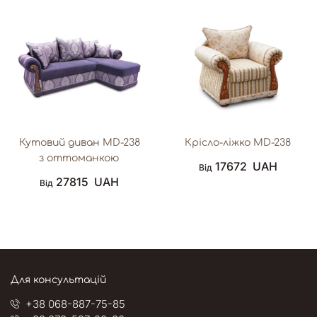
Кутовий диван MD-238
Крісло-ліжко MD-238
з оттоманкою
17672
UAH
Від
27815
UAH
Від
Для консультацій
+38 068-887-75-85