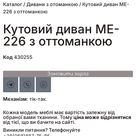
Каталог
/
Дивани з отоманкою
/ Кутовий диван ME-
226 з оттоманкою
Кутовий диван ME-
226 з оттоманкою
Код
430255
Замовити зараз
Механізм
: тік-так.
Кожна модель меблі має вартість залежну від
обраної вами тканини. Тому
ціна може відрізнятися
від тієї, що ви бачите на сайті.
Виникли питання? Телефонуйте