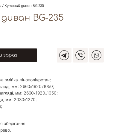
и
/ Кутовий диван BG-235
диван BG-235
 зараз
на змійка-пінополіуретан;
: 2660
1920
1050;
гляді, мм
х
х
2660
1920
1050;
игляді, мм:
х
х
2030
1270;
ця, мм:
х
;
ля зберігання;
ерево.