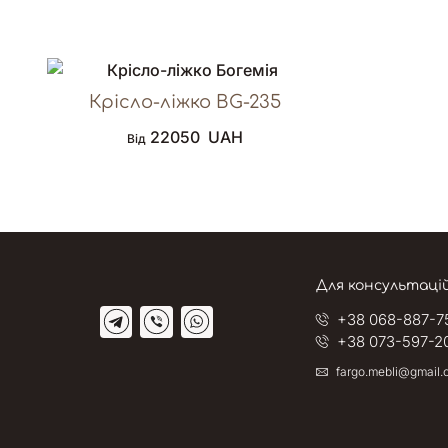
Крісло-ліжко BG-235
22050
UAH
Від
Для консультаці
+38 068-887-7
+38 073-597-2
fargo.mebli@gmail