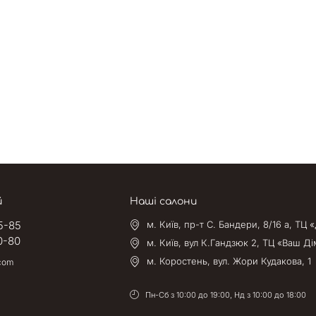
й
Наші салони
5-85
м. Київ, пр-т С. Бандери, 8/16 а, ТЦ
0-80
м. Київ, вул К.Гандзюк 2, ТЦ «Ваш Ді
м. Коростень, вул. Жори Кудакова, 1
.com
Пн-Сб з 10:00 до 19:00, Нд з 10:00 до 18:00