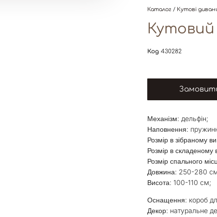
Каталог
/
Кутові диван
Кутовий 
Код
430282
Замовити
: дельфін;
Механізм
: пружин
Наповнення
Розмір в зібраному ви
Розмір в складеному в
Розмір спального міс
: 250-280 см
Довжина
: 100-110 см;
Висота
: короб д
Оснащення
: натуральне д
Декор