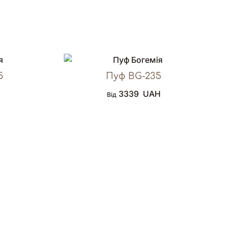
5
Пуф BG-235
3339
UAH
Від