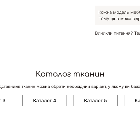
Кожна модель меблі
Тому
ціна може від
Виникли питання? Те
Каталог тканин
дставників тканин можна обрати необхідний варіант, у якому ви баж
г 3
Каталог 4
Каталог 5
Ка