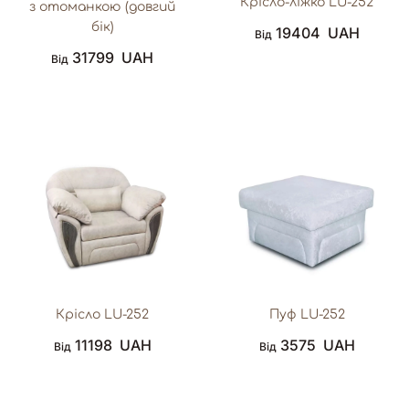
Крісло-ліжко LU-252
з отоманкою (довгий
бік)
19404
UAH
Від
31799
UAH
Від
Крісло LU-252
Пуф LU-252
11198
UAH
3575
UAH
Від
Від