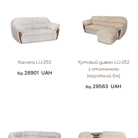
Канапа LU-252
Кутовий диван LU-252
з отоманкою
26901
UAH
Від
(короткий бік)
29563
UAH
Від