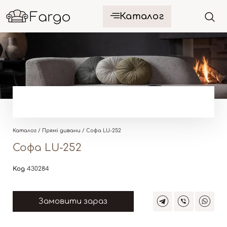
Каталог
Каталог
/
Прямі дивани
/ Софа LU-252
Софа LU-252
Код
430284
Замовити зараз