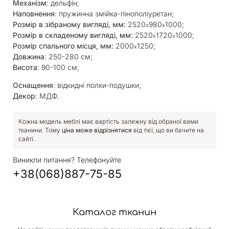
Механізм
: дельфін;
Наповнення
: пружинна змійка-пінополіуретан;
Розмір в зібраному вигляді, мм:
2520
980
1000;
х
х
Розмір в складеному вигляді, мм:
2520
1720
1000;
х
х
Розмір спального місця, мм:
2000
1250;
х
Довжина
: 250-280 см;
Висота
: 90-100 см;
Оснащення
: відкидні полки-подушки;
Декор
: МДФ.
Кожна модель меблі має вартість залежну від обраної вами
тканини. Тому
ціна може відрізнятися
від тієї, що ви бачите на
сайті.
Виникли питання? Телефонуйте
+38(068)887-75-85
Каталог тканин