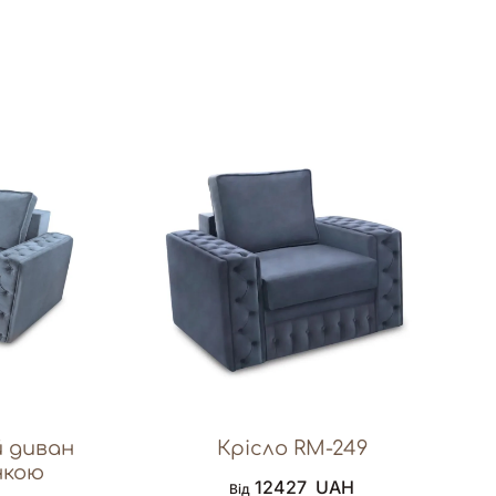
 диван
Крісло RM-249
нкою
12427
UAH
Від