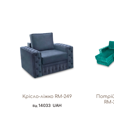
Крісло-ліжко RM-249
Потрій
RM-
14033
UAH
Від