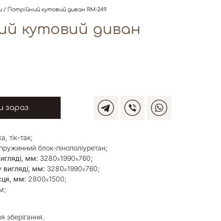
и
/ Потрійний кутовий диван RM-249
ий кутовий диван
 зараз
а, тік-так;
-пружинний блок-пінополіуретан;
игляді, мм:
3280
1990
760;
х
х
 вигляді, мм:
3280
1990
760;
х
х
сця, мм:
2800
1500;
х
м;
ля зберігання.