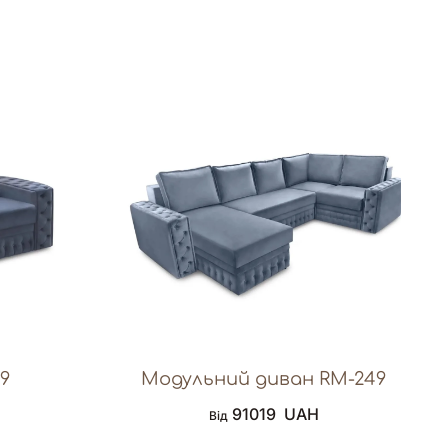
9
Модульний диван RM-249
91019
UAH
Від