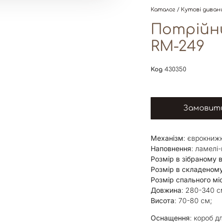
Каталог
/
Кутові диван
Потрійн
RM-249
Код
430350
Замовити
Механізм
: єврокнижк
Наповнення
: ламелі
Розмір в зібраному в
Розмір в складеному
Розмір спального мі
Довжина
: 280-340 с
Висота
: 70-80 см;
Оснащення
: короб д