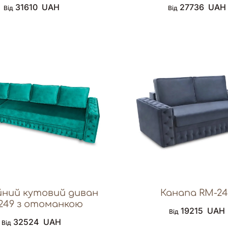
31610
UAH
27736
UAH
Від
Від
ний кутовий диван
Канапа RM-24
249 з отоманкою
19215
UAH
Від
32524
UAH
Від