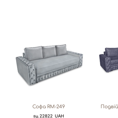
Софа RM-249
Подві
22822
UAH
Від