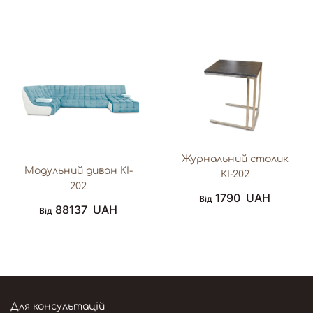
Журнальний столик
Модульний диван KI-
KI-202
202
1790
UAH
Від
88137
UAH
Від
Для консультацій