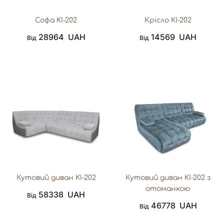
Софа KI-202
Крісло KI-202
28964
UAH
14569
UAH
Від
Від
Кутовий диван KI-202
Кутовий диван KI-202 з
отоманкою
58338
UAH
Від
46778
UAH
Від