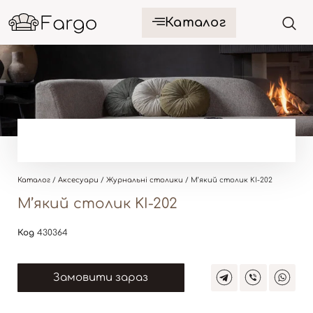
Каталог
Каталог
/
Аксесуари
/
Журнальні столики
/ М’який столик KI-202
М’який столик KI-202
Код
430364
Замовити зараз