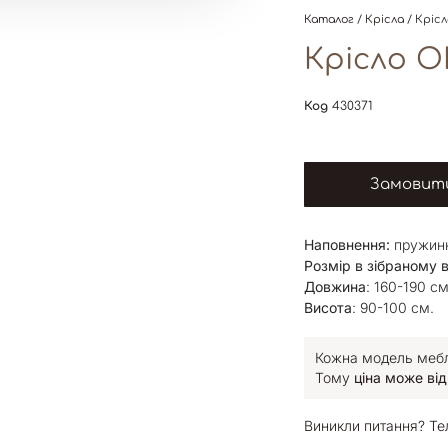
Каталог
/
Крісла
/ Крісл
Крісло O
Код
430371
Замовити
Наповнення:
пружинн
Розмір в зібраному в
Довжина
: 160-190 см
Висота
: 90-100 см.
Кожна модель меблі
Тому
ціна може від
Виникли питання? Те