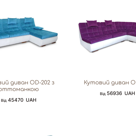
ий диван OD-202 з
Кутовий диван O
оттоманкою
56936
UAH
Від
45470
UAH
Від