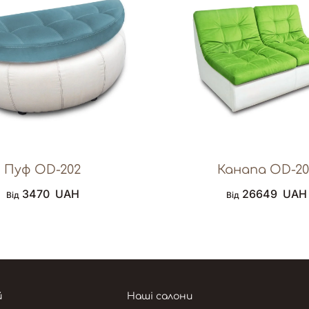
Пуф OD-202
Канапа OD-20
3470
UAH
26649
UAH
Від
Від
й
Наші салони