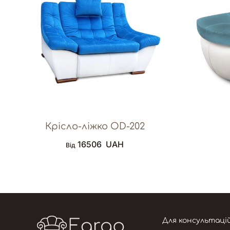
Крісло-ліжко OD-202
16506
UAH
Від
Для консультаці