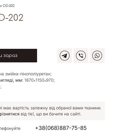
о OD-202
D-202
 зараз
а змійка-пінополіуретан;
игляді, мм:
1670
1150
970;
х
х
;
 має вартість залежну від обраної вами тканини.
різнятися
від тієї, що ви бачите на сайті.
+38(068)887-75-85
лефонуйте