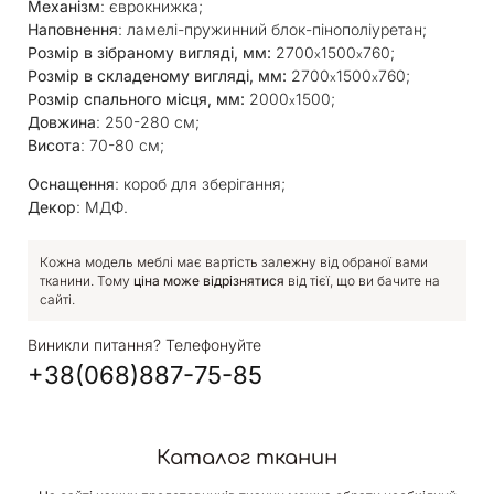
Механізм
: єврокнижка;
Наповнення
: ламелі-пружинний блок-пінополіуретан;
Розмір в зібраному вигляді, мм:
2700
1500
760;
х
х
Розмір в складеному вигляді, мм:
2700
1500
760;
х
х
Розмір спального місця, мм:
2000
1500;
х
Довжина
: 250-280 см;
Висота
: 70-80 см;
Оснащення
: короб для зберігання;
Декор
: МДФ.
Кожна модель меблі має вартість залежну від обраної вами
тканини. Тому
ціна може відрізнятися
від тієї, що ви бачите на
сайті.
Виникли питання? Телефонуйте
+38(068)887-75-85
Каталог тканин