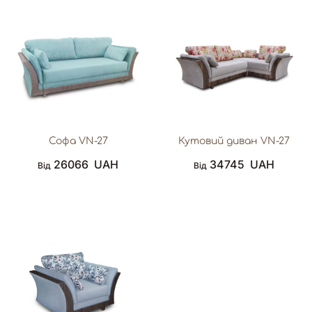
Софа VN-27
Кутовий диван VN-27
26066
UAH
34745
UAH
Від
Від