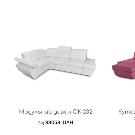
Модульний диван OK-232
Кутов
88058
UAH
Від