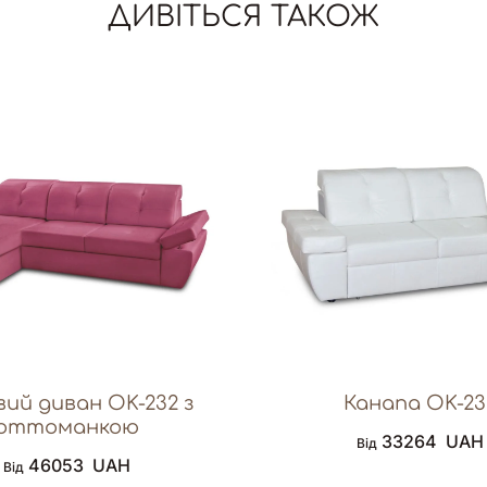
ДИВІТЬСЯ ТАКОЖ
ий диван OK-232 з
Канапа OK-23
оттоманкою
33264
UAH
Від
46053
UAH
Від