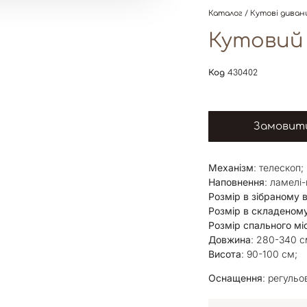
Каталог
/
Кутові диван
Кутовий 
Код
430402
Замовити
Механізм
: телескоп;
Наповнення
: ламелі
Розмір в зібраному 
Розмір в складеному
Розмір спального мі
Довжина
: 280-340 с
Висота
: 90-100 см;
Оснащення
: регульо