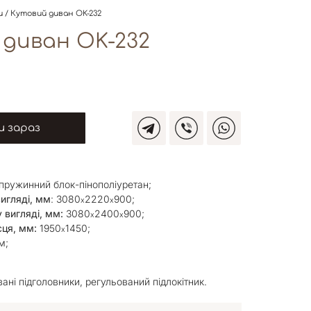
и
/ Кутовий диван OK-232
диван OK-232
 зараз
-пружинний блок-пінополіуретан;
вигляді, мм
: 3080
2220
900;
х
х
 вигляді, мм:
3080
2400
900;
х
х
сця, мм:
1950
1450;
х
м;
вані підголовники, регульований підлокітник.