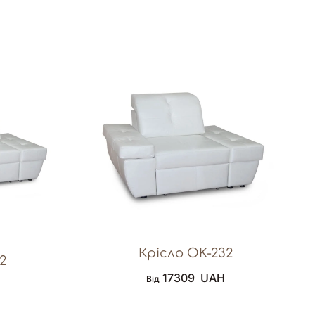
Крісло OK-232
2
17309
UAH
Від