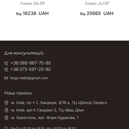
Ліжко SA-09
Ліжко JU-07
16238
UAH
20065
UAH
Від
Від
Для консультацій
+38 068-887-75-85
+38 073-597-20-80
fargo.mebli@gmail.com
Наші салони
м. Київ, пр-т С. Бандери, 8/16 а, ТЦ «Декор Сервіс»
м. Київ, вул К.Гандзюк 2, ТЦ «Ваш Дім»
м. Коростень, вул. Жори Кудакова, 1
Пн-Сб з 10:00 до 19:00, Нд з 10:00 до 18:00