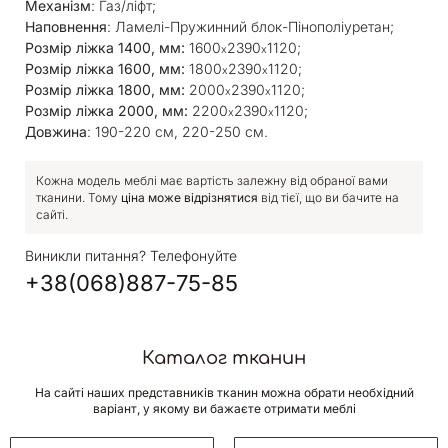
Механізм
: Газ/ліфт;
Наповнення
: Ламелі-Пружинний блок-Пінополіуретан;
Розмір ліжка 1400, мм:
1600
2390
1120;
x
x
Розмір ліжка 1600, мм:
1800
2390
1120;
x
x
Розмір ліжка 1800, мм:
2000
2390
1120;
x
x
Розмір ліжка 2000, мм:
2200
2390
1120;
x
x
Довжина
: 190-220 см, 220-250 см.
Кожна модель меблі має вартість залежну від обраної вами
тканини. Тому
ціна може відрізнятися
від тієї, що ви бачите на
сайті.
Виникли питання? Телефонуйте
+38(068)887-75-85
Каталог тканин
На сайті наших представників тканин можна обрати необхідний
варіант, у якому ви бажаєте отримати меблі