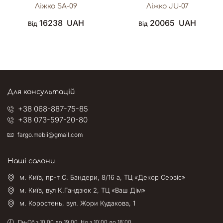
Ліжко SA-09
Ліжко JU-07
16238
UAH
20065
UAH
Від
Від
Для консультацій
+38 068-887-75-85
+38 073-597-20-80
fargo.mebli@gmail.com
Наші салони
м. Київ, пр-т С. Бандери, 8/16 а, ТЦ «Декор Сервіс»
м. Київ, вул К.Гандзюк 2, ТЦ «Ваш Дім»
м. Коростень, вул. Жори Кудакова, 1
Пн-Сб з 10:00 до 19:00, Нд з 10:00 до 18:00