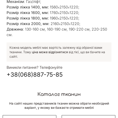
Механізм
: Газ/ліфт;
Розмір ліжка 1400, мм:
1560
2150
1220;
x
x
Розмір ліжка 1600, мм:
1760
2150
1220;
x
x
Розмір ліжка 1800, мм:
1960
2150
1220;
x
x
Розмір ліжка 2000, мм
: 2160
2150
1220;
x
x
Довжина
: 130-160 см, 160-190 см, 190-220 см, 220-250
см.
Кожна модель меблі має вартість залежну від обраної вами
тканини. Тому
ціна може відрізнятися
від тієї, що ви бачите на
сайті.
Виникли питання? Телефонуйте
+38(068)887-75-85
Каталог тканин
На сайті наших представників тканин можна обрати необхідний
варіант, у якому ви бажаєте отримати меблі