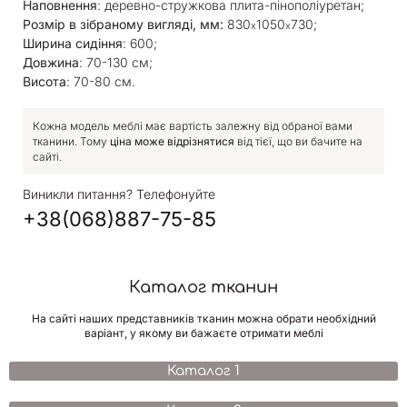
Наповнення
: деревно-стружкова плита-пінополіуретан;
Розмір в зібраному вигляді, мм:
830
1050
730;
х
х
Ширина сидіння
: 600;
Довжина
: 70-130 см;
Висота
: 70-80 см.
Кожна модель меблі має вартість залежну від обраної вами
тканини. Тому
ціна може відрізнятися
від тієї, що ви бачите на
сайті.
Виникли питання? Телефонуйте
+38(068)887-75-85
Каталог тканин
На сайті наших представників тканин можна обрати необхідний
варіант, у якому ви бажаєте отримати меблі
Каталог 1