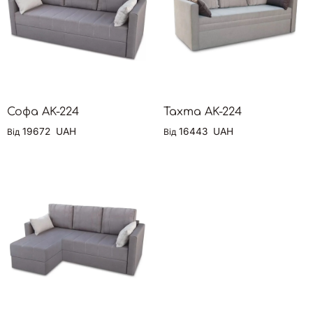
Софа AK-224
Тахта AK-224
19672
UAH
16443
UAH
Від
Від